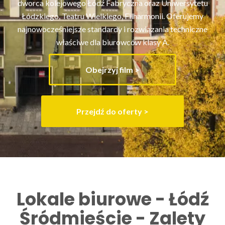
dworca kolejowego Łódź Fabryczna oraz Uniwersytetu
Łódzkiego, Teatru Wielkiego, Filharmonii. Oferujemy
najnowocześniejsze standardy i rozwiązania techniczne
właściwe dla biurowców klasy A.
Obejrzyj film >
Przejdź do oferty >
Lokale biurowe - Łódź
Śródmieście - Zalety