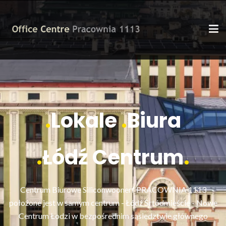
.
Lokale
.
Biura
.
Łódź Centrum
.
Centrum Biurowe Siliconwoonerf PRACOWNIA 1113
położone jest w samym centrum - Łódź Śrtódmieście - Nowe
Centrum Łodzi w bezpośrednim sąsiedztwie głównego