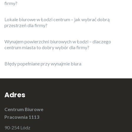
firmy?
Lokale biurowe w Łodzi centrum – jak wybrać dobrą
przestrzeń dla firmy?
Wynajem powierzchni biurowych w Łodzi – dlaczego
centrum miasta to dobry wybór dla firmy?
Błędy popełniane przy wynajmie biura
Adres
Centrum Biurowe
Pracownia 1113
90-254 Lódz